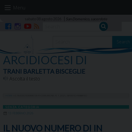
Skip
Menu
to
content
sabato 08 agosto 2026
San Domenico, sacerdote
Facebook
Instagram
YouTube
RSS
Search
ARCIDIOCESI DI
TRANI BARLETTA BISCEGLIE
Ascolta il testo
HOME
»
IL NUOVO NUMERO DI IN COMUNIONE, N. 1 2026, GENNAIO-FEBBRAIO
SENZA CATEGORIA
13 FEBBRAIO 2026
IL NUOVO NUMERO DI IN