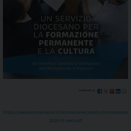
https://www.incomunione.it/incomunione/assets/incomunione
2026-01-web.pdf