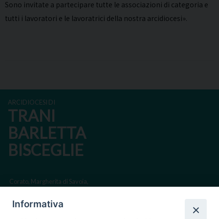
Sono invitate a partecipare tutte le associazioni di categoria e
tutti i lavoratori e le lavoratrici della nostra arcidiocesi».
ARCIDIOCESI DI
TRANI
BARLETTA
BISCEGLIE
Corato, Margherita di Savoia,
San Ferdinando di Puglia, Trinitapoli
Informativa
Sede arcivescovile suffraganea di Bari-Bitonto