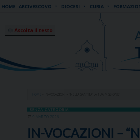
Skip
HOME
ARCIVESCOVO
DIOCESI
CURIA
FORMAZIO
to
content
Ascolta il testo
HOME
»
IN-VOCAZIONI – “NELLA SANTITA’ LA TUA MISSIONE”
SENZA CATEGORIA
9 MARZO 2026
IN-VOCAZIONI – “N