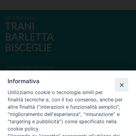
ARCIDIOCESI DI
TRANI
BARLETTA
BISCEGLIE
Corato, Margherita di Savoia,
San Ferdinando di Puglia, Trinitapoli
Informativa
Sede arcivescovile suffraganea di Bari-Bitonto
Utilizziamo cookie o tecnologie simili per
Regione ecclesiastica Puglia
finalità tecniche e, con il tuo consenso, anche per
altre finalità ("interazioni e funzionalità semplici",
Via Beltrani, 9
"miglioramento dell'esperienza", "misurazione" e
76125 Trani BT
"targeting e pubblicità") come specificato nella
Centralino Tel. 0883 494211
cookie policy.