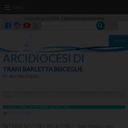
Skip
Menu
to
content
sabato 08 agosto 2026
San Domenico, sacerdote
Facebook
Instagram
YouTube
RSS
Search
ARCIDIOCESI DI
TRANI BARLETTA BISCEGLIE
Ascolta il testo
HOME
»
INCONTRO CLERO ZONALE – BARLETTA 19 MAGGIO 2025 – PRESSO LA SEDE DELL’UNITALSI SEZIONE DI
BARLETTA
CLERO ZONA PASTORALE
,
IN DIOCESI
14 MAGGIO 2025
INTERVENTO DEI RELATORI | don Emanuele