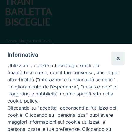
TRANI
BARLETTA
BISCEGLIE
Corato, Margherita di Savoia,
San Ferdinando di Puglia, Trinitapoli
Informativa
Sede arcivescovile suffraganea di Bari-Bitonto
Utilizziamo cookie o tecnologie simili per
Regione ecclesiastica Puglia
finalità tecniche e, con il tuo consenso, anche per
altre finalità ("interazioni e funzionalità semplici",
Via Beltrani, 9
"miglioramento dell'esperienza", "misurazione" e
76125 Trani BT
"targeting e pubblicità") come specificato nella
Centralino Tel. 0883 494211
cookie policy.
Cliccando su "accetta" acconsenti all'utilizzo dei
Cancelleria Tel. 0883 494204
cookie. Cliccando su "personalizza" puoi avere
maggiori informazioni sui cookie utilizzati e
cancelleria@arcidiocesitrani.it
personalizzare le tue preferenze. Cliccando su