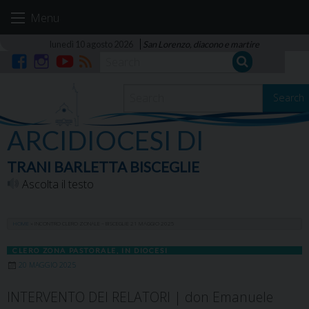
Skip
Menu
to
content
lunedì 10 agosto 2026
San Lorenzo, diacono e martire
Facebook
Instagram
YouTube
RSS
Search
ARCIDIOCESI DI
TRANI BARLETTA BISCEGLIE
Ascolta il testo
HOME
»
INCONTRO CLERO ZONALE – BISCEGLIE 21 MAGGIO 2025
CLERO ZONA PASTORALE
,
IN DIOCESI
20 MAGGIO 2025
INTERVENTO DEI RELATORI | don Emanuele