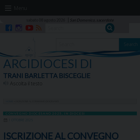
Skip
Menu
to
content
sabato 08 agosto 2026
San Domenico, sacerdote
Facebook
Instagram
YouTube
RSS
Search
ARCIDIOCESI DI
TRANI BARLETTA BISCEGLIE
Ascolta il testo
HOME
»
ISCRIZIONE AL CONVEGNO DIOCESANO
CONVEGNO DIOCESANO 2025
,
IN DIOCESI
1 OTTOBRE 2025
ISCRIZIONE AL CONVEGNO