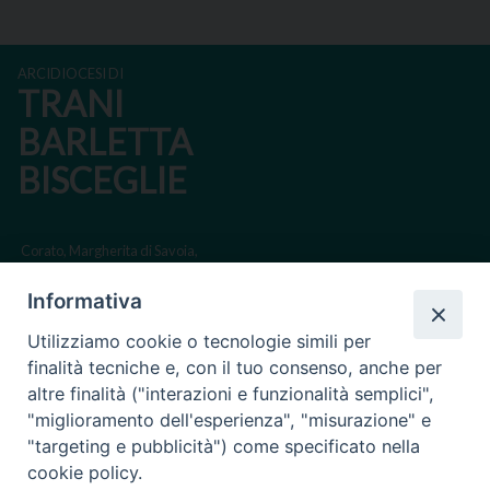
ARCIDIOCESI DI
TRANI
BARLETTA
BISCEGLIE
Corato, Margherita di Savoia,
San Ferdinando di Puglia, Trinitapoli
Informativa
Sede arcivescovile suffraganea di Bari-Bitonto
Utilizziamo cookie o tecnologie simili per
Regione ecclesiastica Puglia
finalità tecniche e, con il tuo consenso, anche per
altre finalità ("interazioni e funzionalità semplici",
Via Beltrani, 9
"miglioramento dell'esperienza", "misurazione" e
76125 Trani BT
"targeting e pubblicità") come specificato nella
Centralino Tel. 0883 494211
cookie policy.