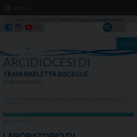
Skip
Menu
to
content
venerdì 07 agosto 2026
Santi Sisto II, papa, e compagni, martiri
Facebook
Instagram
YouTube
RSS
Search
ARCIDIOCESI DI
TRANI BARLETTA BISCEGLIE
Ascolta il testo
HOME
»
LABORATORIO DI FORMAZIONE – CONTINUA IL LABORATORIO SINODALE DI FORMAZIONE DELLA VITA
CONSACRATA
IN DIOCESI
10 MARZO 2022
LABORATORIO DI