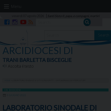
Skip
Menu
to
content
venerdì 07 agosto 2026
Santi Sisto II, papa, e compagni, martiri
Facebook
Instagram
YouTube
RSS
Search
ARCIDIOCESI DI
TRANI BARLETTA BISCEGLIE
Ascolta il testo
HOME
»
LABORATORIO SINODALE DI VITA CONSACRATA – UN POMERIGGIO DI INTERCULTURA
IN DIOCESI
9 GIUGNO 2022
LABORATORIO SINODALE DI