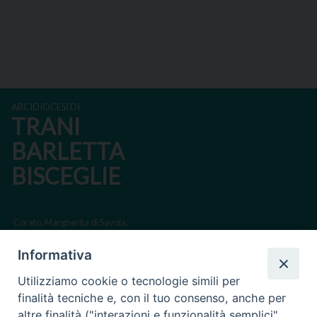
ARCIDIOCESI DI
TRANI
BARLETTA
BISCEGLIE
Corato, Margherita di Savoia,
San Ferdinando di Puglia, Trinitapoli
Informativa
Sede arcivescovile suffraganea di Bari-Bitonto
Utilizziamo cookie o tecnologie simili per
Regione ecclesiastica Puglia
finalità tecniche e, con il tuo consenso, anche per
altre finalità ("interazioni e funzionalità semplici",