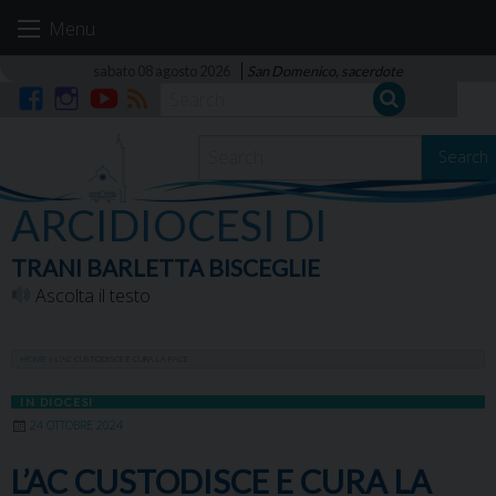
Skip
Menu
to
content
sabato 08 agosto 2026
San Domenico, sacerdote
Facebook
Instagram
YouTube
RSS
Search
ARCIDIOCESI DI
TRANI BARLETTA BISCEGLIE
Ascolta il testo
HOME
»
L’AC CUSTODISCE E CURA LA PACE
IN DIOCESI
24 OTTOBRE 2024
L’AC CUSTODISCE E CURA LA