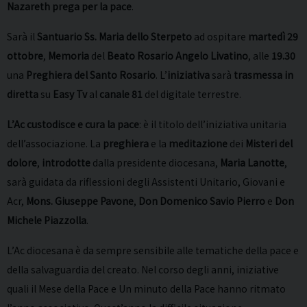
Nazareth prega per la pace
.
Sarà il
Santuario Ss. Maria dello Sterpeto
ad ospitare
martedì 29
ottobre
,
Memoria
del
Beato Rosario Angelo Livatino
, alle
19.30
una
Preghiera del Santo Rosario
. L’
iniziativa
sarà
trasmessa in
diretta
su
Easy Tv
al
canale
81
del digitale terrestre.
L’Ac custodisce e cura la pace
: è il titolo dell’iniziativa unitaria
dell’associazione. La
preghiera
e la
meditazione
dei
Misteri del
dolore
,
introdotte
dalla presidente diocesana,
Maria Lanotte
,
sarà guidata da riflessioni degli Assistenti Unitario, Giovani e
Acr,
Mons. Giuseppe Pavone
,
Don Domenico Savio Pierro
e
Don
Michele Piazzolla
.
L’Ac diocesana è da sempre sensibile alle tematiche della pace e
della salvaguardia del creato. Nel corso degli anni, iniziative
quali il Mese della Pace e Un minuto della Pace hanno ritmato