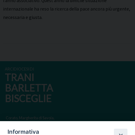
l’anno associativo. Quest’anno la difficile situazione
internazionale ha reso la ricerca della pace ancora più urgente,
necessaria e giusta.
ARCIDIOCESI DI
TRANI
BARLETTA
BISCEGLIE
Corato, Margherita di Savoia,
San Ferdinando di Puglia, Trinitapoli
Informativa