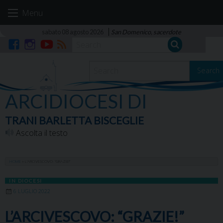
Skip
Menu
to
content
sabato 08 agosto 2026
San Domenico, sacerdote
Facebook
Instagram
YouTube
RSS
Search
ARCIDIOCESI DI
TRANI BARLETTA BISCEGLIE
Ascolta il testo
HOME
»
L’ARCIVESCOVO: “GRAZIE!”
IN DIOCESI
6 LUGLIO 2022
L’ARCIVESCOVO: “GRAZIE!”