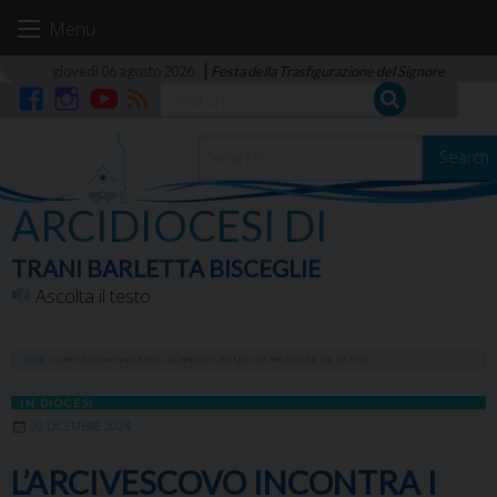
Skip
Menu
to
content
giovedì 06 agosto 2026
Festa della Trasfigurazione del Signore
Facebook
Instagram
YouTube
RSS
Search
ARCIDIOCESI DI
TRANI BARLETTA BISCEGLIE
Ascolta il testo
HOME
»
L’ARCIVESCOVO INCONTRA I GIORNALISTI PER UNA SUA RIFLESSIONE SUL NATALE
IN DIOCESI
20 DICEMBRE 2024
L’ARCIVESCOVO INCONTRA I