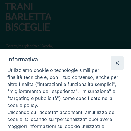
TRANI
BARLETTA
BISCEGLIE
Corato, Margherita di Savoia,
San Ferdinando di Puglia, Trinitapoli
Informativa
Sede arcivescovile suffraganea di Bari-Bitonto
Utilizziamo cookie o tecnologie simili per
Regione ecclesiastica Puglia
finalità tecniche e, con il tuo consenso, anche per
altre finalità ("interazioni e funzionalità semplici",
Via Beltrani, 9
"miglioramento dell'esperienza", "misurazione" e
76125 Trani BT
"targeting e pubblicità") come specificato nella
Centralino Tel. 0883 494211
cookie policy.
Cliccando su "accetta" acconsenti all'utilizzo dei
Cancelleria Tel. 0883 494204
cookie. Cliccando su "personalizza" puoi avere
maggiori informazioni sui cookie utilizzati e
cancelleria@arcidiocesitrani.it