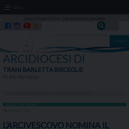
Skip
Menu
to
content
sabato 08 agosto 2026
San Domenico, sacerdote
Facebook
Instagram
YouTube
RSS
Search
ARCIDIOCESI DI
TRANI BARLETTA BISCEGLIE
Ascolta il testo
HOME
»
L’ARCIVESCOVO NOMINA IL COMITATO DELLE FESTE PATRONALI DI BISCEGLIE
SENZA CATEGORIA
31 MARZO 2025
L’ARCIVESCOVO NOMINA IL