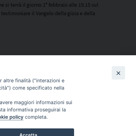
si terrà il giorno 1° febbraio alle 19.15 sul
testimoniare il Vangelo della gioia e della
altre finalità ("interazioni e
cità") come specificato nella
Via Beltrani, 9
76125 Trani BT
 avere maggiori informazioni sui
Centralino Tel. 0883 494211
sta informativa proseguirai la
Cancelleria Tel. 0883 494204
kie policy
completa.
cancelleria@arcidiocesitrani.it
Accetta