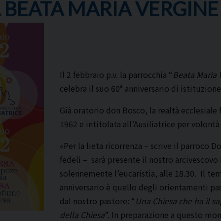
BEATA MARIA VERGINE 
Il 2 febbraio p.v. la parrocchia “
Beata Maria V
celebra il suo 60° anniversario di istituzione
Già oratorio don Bosco, la realtà ecclesiale 
1962 e intitolata all’Ausiliatrice per volont
«Per la lieta ricorrenza – scrive il parroco
fedeli – sarà presente il nostro arcivescov
solennemente l’eucaristia, alle 18.30. Il t
anniversario è quello degli orientamenti pas
dal nostro pastore: “
Una Chiesa che ha il s
della Chiesa
”. In preparazione a questo mo