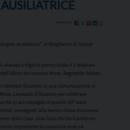
AUSILIATRICE
ergine Ausiliatrice
” in Margherita di Savoia
.
fu elevata a dignità parrocchiale il 2 febbraio
à dell’allora arcivescovo Mons. Reginaldo Addazi.
 Don Gennaro Dicorato in una comunicazione ai
o Mons. Leonardo D’Ascenzo per celebrare
ema che ci accompagna in questo 60° anno
torali consegnati alla nostra chiesa diocesana
apore della Casa. Una Casa che ha il profumo
mento importante la comunità vivrà un