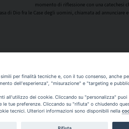
momento di riflessione con una catechesi che 
asa di Dio fra le Case degli uomini, chiamata ad annunciare e 
imili per finalità tecniche e, con il tuo consenso, anche per 
amento dell'esperienza", "misurazione" e "targeting e pubbli
Corato, Margherita di Savoia,
San Ferdinando di Puglia, Trinitapoli
i all'utilizzo dei cookie. Cliccando su "personalizza" puoi
Sede arcivescovile suffraganea di Bari-Bitonto
re le tue preferenze. Cliccando su "rifiuta" o chiudendo que
Regione ecclesiastica Puglia
okie tecnici. Ulteriori informazioni sono disponibili nella
coo
Rifiuta