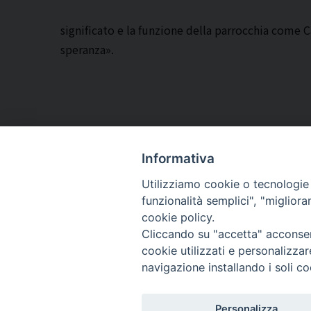
significato e la funzione della parrocchia come C
speranza».
Informativa
Utilizziamo cookie o tecnologie s
ARCIDIOCESI DI
funzionalità semplici", "miglior
TRANI
cookie policy.
Cliccando su "accetta" acconsent
BARLETTA
cookie utilizzati e personalizza
BISCEGLIE
navigazione installando i soli co
Personalizza