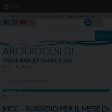
Skip
Menu
to
content
giovedì 06 agosto 2026
Festa della Trasfigurazione del Signore
Facebook
Instagram
YouTube
RSS
Search
ARCIDIOCESI DI
TRANI BARLETTA BISCEGLIE
Ascolta il testo
HOME
»
MCC – SUSSIDIO PER IL MESE DI MAGGIO
IN DIOCESI
2 MAGGIO 2023
MCC – SUSSIDIO PER IL MESE DI