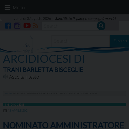
Skip
Menu
to
content
venerdì 07 agosto 2026
Santi Sisto II, papa, e compagni, martiri
Facebook
Instagram
YouTube
RSS
Search
ARCIDIOCESI DI
TRANI BARLETTA BISCEGLIE
Ascolta il testo
HOME
»
NOMINATO AMMINISTRATORE DIOCESANO DELL’AZIONE CATTOLICA DIOCESANA
IN DIOCESI
18 APRILE 2024
NOMINATO AMMINISTRATORE