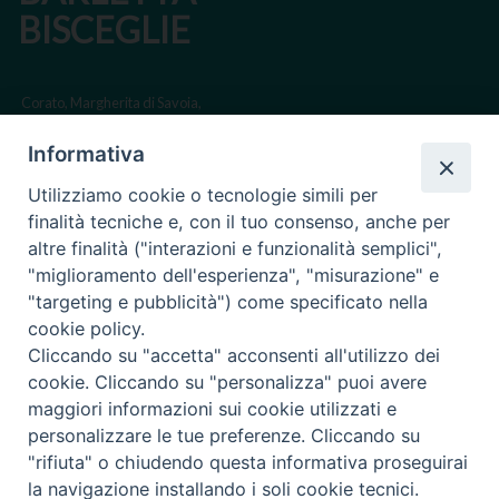
BISCEGLIE
Corato, Margherita di Savoia,
San Ferdinando di Puglia, Trinitapoli
Informativa
Sede arcivescovile suffraganea di Bari-Bitonto
Utilizziamo cookie o tecnologie simili per
Regione ecclesiastica Puglia
finalità tecniche e, con il tuo consenso, anche per
altre finalità ("interazioni e funzionalità semplici",
Via Beltrani, 9
"miglioramento dell'esperienza", "misurazione" e
76125 Trani BT
"targeting e pubblicità") come specificato nella
Centralino Tel. 0883 494211
cookie policy.
Cliccando su "accetta" acconsenti all'utilizzo dei
Cancelleria Tel. 0883 494204
cookie. Cliccando su "personalizza" puoi avere
maggiori informazioni sui cookie utilizzati e
cancelleria@arcidiocesitrani.it
personalizzare le tue preferenze. Cliccando su
"rifiuta" o chiudendo questa informativa proseguirai
Copyright © Arcidiocesi di Trani Barletta Bisceglie
Riproduzione dei contenuti solo con permesso. Tutti i diritti sono
la navigazione installando i soli cookie tecnici.