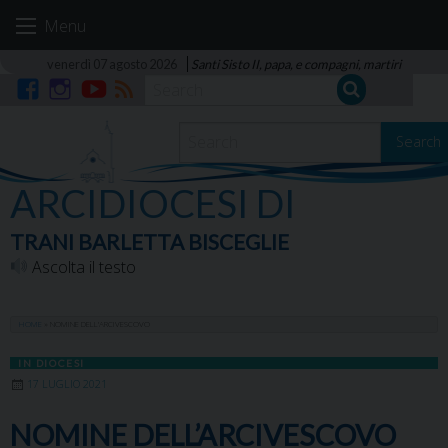
Skip
Menu
to
content
venerdì 07 agosto 2026
Santi Sisto II, papa, e compagni, martiri
Facebook
Instagram
YouTube
RSS
Search
ARCIDIOCESI DI
TRANI BARLETTA BISCEGLIE
Ascolta il testo
HOME
»
NOMINE DELL’ARCIVESCOVO
IN DIOCESI
17 LUGLIO 2021
NOMINE DELL’ARCIVESCOVO