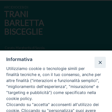
ARCIDIOCESI DI
TRANI
BARLETTA
BISCEGLIE
Corato, Margherita di Savoia,
San Ferdinando di Puglia, Trinitapoli
Informativa
Sede arcivescovile suffraganea di Bari-Bitonto
Utilizziamo cookie o tecnologie simili per
Regione ecclesiastica Puglia
finalità tecniche e, con il tuo consenso, anche per
altre finalità ("interazioni e funzionalità semplici",
Via Beltrani, 9
"miglioramento dell'esperienza", "misurazione" e
76125 Trani BT
"targeting e pubblicità") come specificato nella
Centralino Tel. 0883 494211
cookie policy.
Cliccando su "accetta" acconsenti all'utilizzo dei
Cancelleria Tel. 0883 494204
cookie. Cliccando su "personalizza" puoi avere