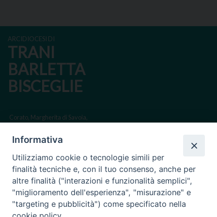
ARCIDIOCESI DI
TRANI
BARLETTA
BISCEGLIE
Corato, Margherita di Savoia,
San Ferdinando di Puglia, Trinitapoli
Informativa
Sede arcivescovile suffraganea di Bari-Bitonto
Utilizziamo cookie o tecnologie simili per
Regione ecclesiastica Puglia
finalità tecniche e, con il tuo consenso, anche per
altre finalità ("interazioni e funzionalità semplici",
Via Beltrani, 9
"miglioramento dell'esperienza", "misurazione" e
76125 Trani BT
"targeting e pubblicità") come specificato nella
Centralino Tel. 0883 494211
cookie policy.