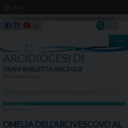
Skip
Menu
to
content
giovedì 06 agosto 2026
Festa della Trasfigurazione del Signore
Facebook
Instagram
YouTube
RSS
Search
ARCIDIOCESI DI
TRANI BARLETTA BISCEGLIE
Ascolta il testo
HOME
»
OMELIA DELL’ARCIVESCOVO AL CIMITERO DI BARLETTA – 2 NOVEMBRE 2024
IN DIOCESI
2 NOVEMBRE 2024
OMELIA DELL’ARCIVESCOVO AL