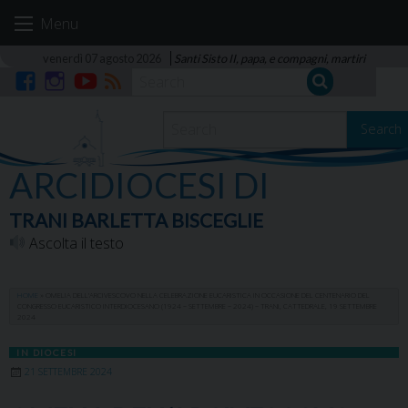
Skip
Menu
to
content
venerdì 07 agosto 2026
Santi Sisto II, papa, e compagni, martiri
Facebook
Instagram
YouTube
RSS
Search
ARCIDIOCESI DI
TRANI BARLETTA BISCEGLIE
Ascolta il testo
HOME
»
OMELIA DELL’ARCIVESCOVO NELLA CELEBRAZIONE EUCARISTICA IN OCCASIONE DEL CENTENARIO DEL
CONGRESSO EUCARISTICO INTERDIOCESANO (1924 – SETTEMBRE – 2024) – TRANI, CATTEDRALE, 19 SETTEMBRE
2024
IN DIOCESI
21 SETTEMBRE 2024