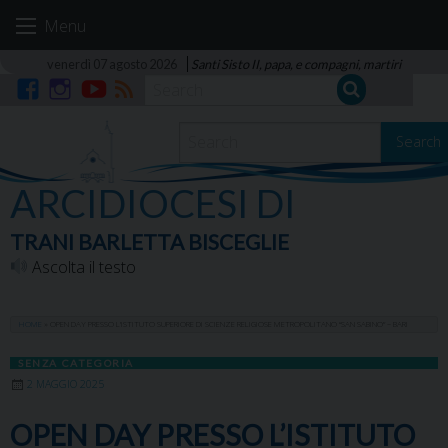
Skip
Menu
to
content
venerdì 07 agosto 2026
Santi Sisto II, papa, e compagni, martiri
Facebook
Instagram
YouTube
RSS
Search
ARCIDIOCESI DI
TRANI BARLETTA BISCEGLIE
Ascolta il testo
HOME
»
OPEN DAY PRESSO L’ISTITUTO SUPERIORE DI SCIENZE RELIGIOSE METROPOLITANO “SAN SABINO” – BARI
SENZA CATEGORIA
2 MAGGIO 2025
OPEN DAY PRESSO L’ISTITUTO