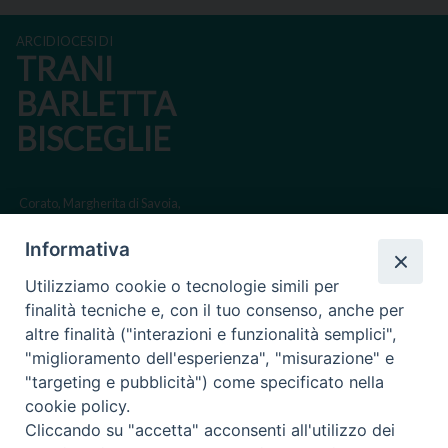
ARCIDIOCESI DI
TRANI
BARLETTA
BISCEGLIE
Corato, Margherita di Savoia,
San Ferdinando di Puglia, Trinitapoli
Informativa
Sede arcivescovile suffraganea di Bari-Bitonto
Utilizziamo cookie o tecnologie simili per
Regione ecclesiastica Puglia
finalità tecniche e, con il tuo consenso, anche per
altre finalità ("interazioni e funzionalità semplici",
Via Beltrani, 9
"miglioramento dell'esperienza", "misurazione" e
76125 Trani BT
"targeting e pubblicità") come specificato nella
Centralino Tel. 0883 494211
cookie policy.
Cliccando su "accetta" acconsenti all'utilizzo dei
Cancelleria Tel. 0883 494204