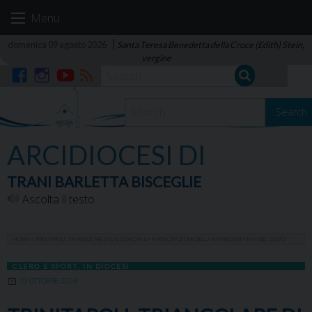
Skip
Menu
to
content
domenica 09 agosto 2026
Santa Teresa Benedetta della Croce (Edith) Stein,
vergine
Facebook
Instagram
YouTube
RSS
Search
ARCIDIOCESI DI
TRANI BARLETTA BISCEGLIE
Ascolta il testo
HOME
»
TRINITAPOLI. TRIANGOLARE DI CALCIO CON LA PARTECIPAZIONE DELLA RAPPRESENTATIVA DEL CLERO
CLERO E SPORT
,
IN DIOCESI
19 OTTOBRE 2024