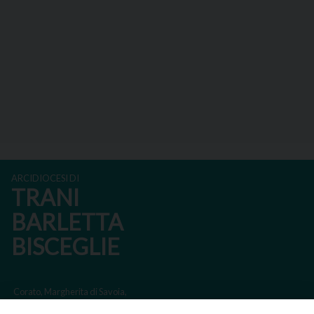
ARCIDIOCESI DI
TRANI
BARLETTA
BISCEGLIE
Corato, Margherita di Savoia,
San Ferdinando di Puglia, Trinitapoli