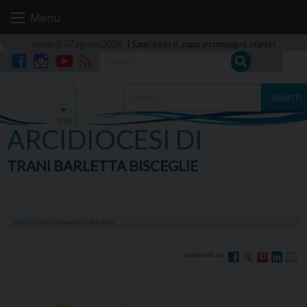
Skip
Menu
to
content
venerdì 07 agosto 2026
Santi Sisto II, papa, e compagni, martiri
Facebook
Instagram
YouTube
RSS
Search
ARCIDIOCESI DI
TRANI BARLETTA BISCEGLIE
HOME
»
PELLEGRINGGIO DIOCESANO