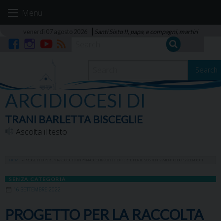
Skip
Menu
to
content
venerdì 07 agosto 2026
Santi Sisto II, papa, e compagni, martiri
Facebook
Instagram
YouTube
RSS
Search
ARCIDIOCESI DI
TRANI BARLETTA BISCEGLIE
Ascolta il testo
HOME
»
PROGETTO PER LA RACCOLTA IN PARROCCHIA DELLE OFFERTE PER IL SOSTENTAMENTO DEI SACERDOTI
SENZA CATEGORIA
16 SETTEMBRE 2022
PROGETTO PER LA RACCOLTA