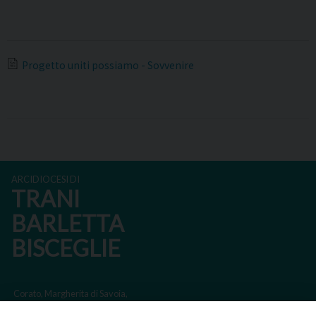
Progetto uniti possiamo - Sovvenire
ARCIDIOCESI DI
TRANI
BARLETTA
BISCEGLIE
Corato, Margherita di Savoia,
San Ferdinando di Puglia, Trinitapoli