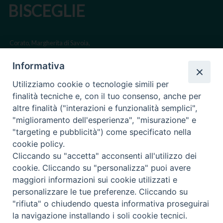
BISCEGLIE
Corato, Margherita di Savoia,
San Ferdinando di Puglia, Trinitapoli
Informativa
Sede arcivescovile suffraganea di Bari-Bitonto
Utilizziamo cookie o tecnologie simili per
Regione ecclesiastica Puglia
finalità tecniche e, con il tuo consenso, anche per
altre finalità ("interazioni e funzionalità semplici",
Via Beltrani, 9
"miglioramento dell'esperienza", "misurazione" e
76125 Trani BT
"targeting e pubblicità") come specificato nella
Centralino Tel. 0883 494211
cookie policy.
Cliccando su "accetta" acconsenti all'utilizzo dei
Cancelleria Tel. 0883 494204
cookie. Cliccando su "personalizza" puoi avere
maggiori informazioni sui cookie utilizzati e
cancelleria@arcidiocesitrani.it
personalizzare le tue preferenze. Cliccando su
"rifiuta" o chiudendo questa informativa proseguirai
Copyright © Arcidiocesi di Trani Barletta Bisceglie
Riproduzione dei contenuti solo con permesso. Tutti i diritti sono
la navigazione installando i soli cookie tecnici.