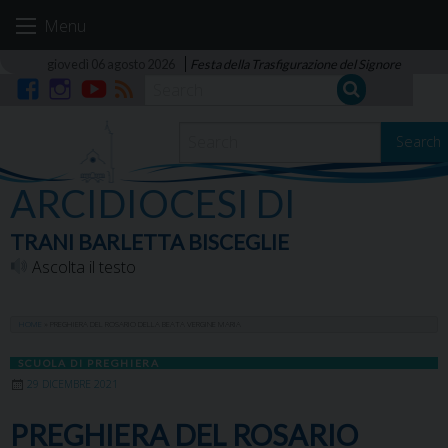
Skip
Menu
to
content
giovedì 06 agosto 2026
Festa della Trasfigurazione del Signore
Facebook
Instagram
YouTube
RSS
Search
ARCIDIOCESI DI
TRANI BARLETTA BISCEGLIE
Ascolta il testo
HOME
»
PREGHIERA DEL ROSARIO DELLA BEATA VERGINE MARIA
SCUOLA DI PREGHIERA
29 DICEMBRE 2021
PREGHIERA DEL ROSARIO