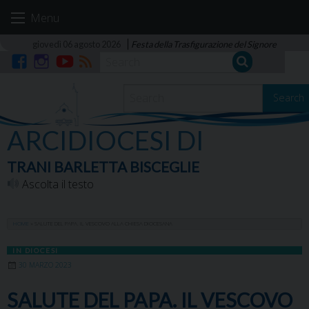
Skip
Menu
to
content
giovedì 06 agosto 2026
Festa della Trasfigurazione del Signore
Facebook
Instagram
YouTube
RSS
Search
ARCIDIOCESI DI
TRANI BARLETTA BISCEGLIE
Ascolta il testo
HOME
»
SALUTE DEL PAPA. IL VESCOVO ALLA CHIESA DIOCESANA
IN DIOCESI
30 MARZO 2023
SALUTE DEL PAPA. IL VESCOVO