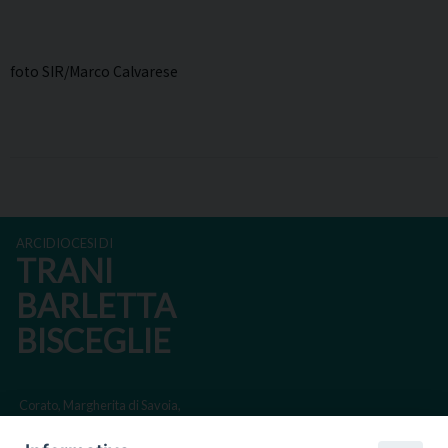
foto SIR/Marco Calvarese
ARCIDIOCESI DI
TRANI
BARLETTA
BISCEGLIE
Corato, Margherita di Savoia,
San Ferdinando di Puglia, Trinitapoli