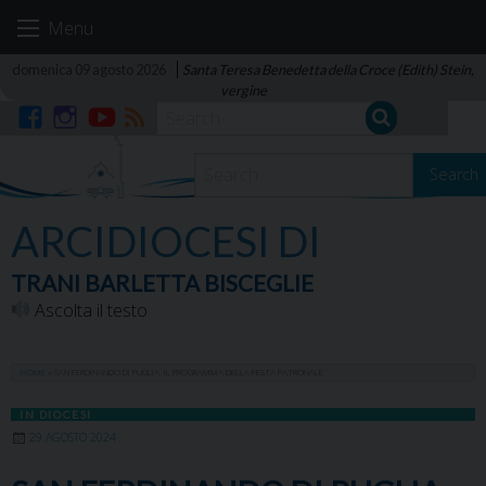
Skip
Menu
to
content
domenica 09 agosto 2026
Santa Teresa Benedetta della Croce (Edith) Stein,
vergine
Facebook
Instagram
YouTube
RSS
Search
ARCIDIOCESI DI
TRANI BARLETTA BISCEGLIE
Ascolta il testo
HOME
»
SAN FERDINANDO DI PUGLIA. IL PROGRAMMA DELLA FESTA PATRONALE
IN DIOCESI
29 AGOSTO 2024