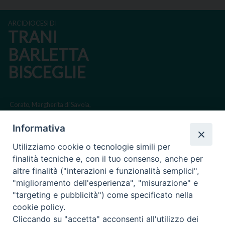
ARCIDIOCESI DI
TRANI
BARLETTA
BISCEGLIE
Corato, Margherita di Savoia,
San Ferdinando di Puglia, Trinitapoli
Informativa
Sede arcivescovile suffraganea di Bari-Bitonto
Utilizziamo cookie o tecnologie simili per
Regione ecclesiastica Puglia
finalità tecniche e, con il tuo consenso, anche per
altre finalità ("interazioni e funzionalità semplici",
Via Beltrani, 9
"miglioramento dell'esperienza", "misurazione" e
76125 Trani BT
"targeting e pubblicità") come specificato nella
Centralino Tel. 0883 494211
cookie policy.
Cliccando su "accetta" acconsenti all'utilizzo dei
Cancelleria Tel. 0883 494204