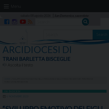
Skip
Menu
to
content
sabato 08 agosto 2026
San Domenico, sacerdote
Facebook
Instagram
YouTube
RSS
Search
ARCIDIOCESI DI
TRANI BARLETTA BISCEGLIE
Ascolta il testo
HOME
»
“SVILUPPO EMOTIVO DEI FIGLI NELLA PERCEZIONE E NELLE PAROLE DEI GENITORI”. PERCORSO DI
FORMAZIONE PER GENTORI
IN DIOCESI
6 NOVEMBRE 2023
“SVILUPPO EMOTIVO DEI FIGLI