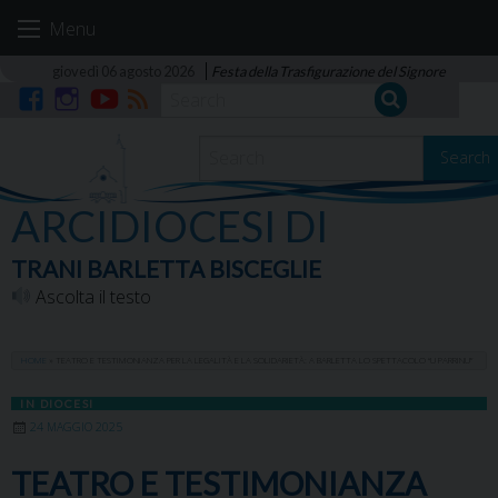
Skip
Menu
to
content
giovedì 06 agosto 2026
Festa della Trasfigurazione del Signore
Facebook
Instagram
YouTube
RSS
Search
ARCIDIOCESI DI
TRANI BARLETTA BISCEGLIE
Ascolta il testo
HOME
»
TEATRO E TESTIMONIANZA PER LA LEGALITÀ E LA SOLIDARIETÀ: A BARLETTA LO SPETTACOLO “U PARRINU”
IN DIOCESI
24 MAGGIO 2025
TEATRO E TESTIMONIANZA