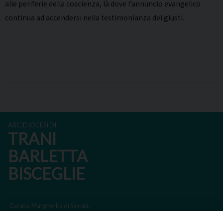
alle periferie della coscienza, là dove l’annuncio evangelico
continua ad accendersi nella testimonianza dei giusti.
ARCIDIOCESI DI
TRANI
BARLETTA
BISCEGLIE
Corato, Margherita di Savoia,
San Ferdinando di Puglia, Trinitapoli