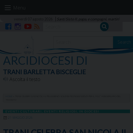
Skip
Menu
to
content
venerdì 07 agosto 2026
Santi Sisto II, papa, e compagni, martiri
Facebook
Instagram
YouTube
RSS
Search
ARCIDIOCESI DI
TRANI BARLETTA BISCEGLIE
Ascolta il testo
HOME
»
TRANI CELEBRA SAN NICOLA IL PELLEGRINO: SOLENNI FESTEGGIAMENTI PER IL 932° ANNIVERSARIO DEL
TRANSITO
EVENTI CULTURARI
,
EVENTI RELIGIOSI
,
IN DIOCESI
21 MAGGIO 2026
TRANI CELEBRA SAN NICOLA IL