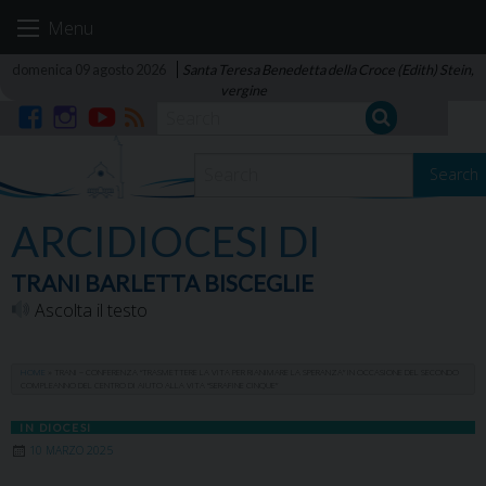
Skip
Menu
to
content
domenica 09 agosto 2026
Santa Teresa Benedetta della Croce (Edith) Stein,
vergine
Facebook
Instagram
YouTube
RSS
Search
ARCIDIOCESI DI
TRANI BARLETTA BISCEGLIE
Ascolta il testo
HOME
»
TRANI – CONFERENZA “TRASMETTERE LA VITA PER RIANIMARE LA SPERANZA” IN OCCASIONE DEL SECONDO
COMPLEANNO DEL CENTRO DI AIUTO ALLA VITA “SERAFINE CINQUE”
IN DIOCESI
10 MARZO 2025