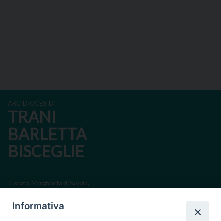
ARCIDIOCESI DI
TRANI
BARLETTA
BISCEGLIE
Corato, Margherita di Savoia,
San Ferdinando di Puglia, Trinitapoli
Informativa
Sede arcivescovile suffraganea di Bari-Bitonto