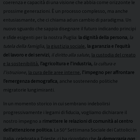
coerenza e capacità di una visione che abbia come orizzonte le
prossime generazioni. È un processo complesso, ma anche
entusiasmante, che ci chiama ad un cambio di paradigma. Un
nuovo sguardo che sappia disegnare il futuro indicando principi
e sfide esigenti per la nostra Puglia:
la dignità della persona
,
la
tutela della famiglia
,
la giustizia sociale
,
la garanzia e l’equità
del lavoro e dei servizi
,
il diritto alla salute
,
la custodia del creato
e la sostenibilità
,
l’agricoltura e l’industria,
la cultura e
l’istruzione
,
la cura delle aree interne
,
l’impegno per affrontare
l’emergenza demografica
, anche sostenendo politiche
migratorie lungimiranti.
In un momento storico in cui sembrano indebolirsi
progressivamente i legami di fiducia, vogliamo dichiarare il
nostro impegno a
rimettere le relazioni di comunità al centro
dell’attenzione politica.
La 50ª Settimana Sociale dei Cattolici in
Italia, celebrata a Trieste, ci ha ricordato che
la democrazia non