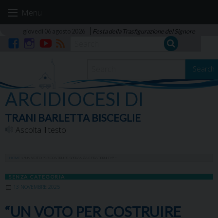
Skip
Menu
to
content
giovedì 06 agosto 2026
Festa della Trasfigurazione del Signore
Facebook
Instagram
YouTube
RSS
Search
ARCIDIOCESI DI
TRANI BARLETTA BISCEGLIE
Ascolta il testo
HOME
»
“UN VOTO PER COSTRUIRE SPERANZA E FRATERNITA’” –
SENZA CATEGORIA
13 NOVEMBRE 2025
“UN VOTO PER COSTRUIRE