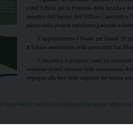
e dell’Ufficio per la Pastorale della Scuola e d
membro dell’équipe dell’Ufficio Catechistico Na
partire dalla propria esperienza pastorale e form
L’appuntamento è fissato per lunedì 19 ge
il Salone assembleare della parrocchia San Mag
L’iniziativa si propone come un momento di
sostenere quanti operano nella trasmissione del
impegno alla luce delle esigenze del tempo pre
Sf0aLT0extFMkHVCTen9Di3uwOGQkwkrkSheOeGqV-1Kf5eLA/v