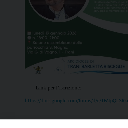
Link per l’iscrizione:
https://docs.google.com/forms/d/e/1FAIpQL