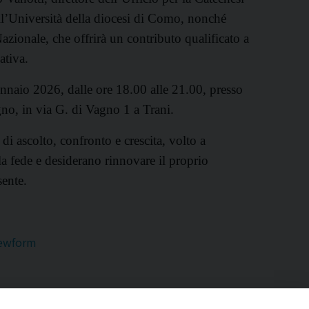
ell’Università della diocesi di Como, nonché
zionale, che offrirà un contributo qualificato a
ativa.
nnaio 2026, dalle ore 18.00 alle 21.00, presso
no, in via G. di Vagno 1 a Trani.
 ascolto, confronto e crescita, volto a
la fede e desiderano rinnovare il proprio
sente.
iewform