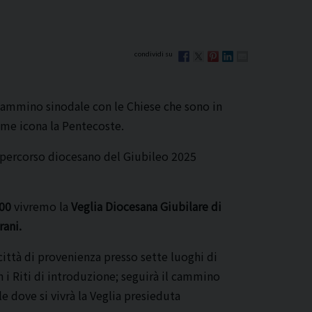
cammino sinodale con le Chiese che sono in
come icona la Pentecoste.
l percorso diocesano del Giubileo 2025
.00
vivremo la
Veglia Diocesana Giubilare di
rani.
città di provenienza presso sette luoghi di
 i Riti di introduzione; seguirà il cammino
e dove si vivrà la Veglia presieduta