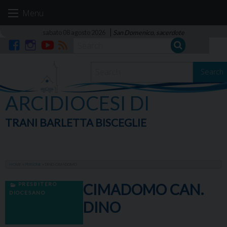
Skip
Menu
to
content
sabato 08 agosto 2026
San Domenico, sacerdote
Facebook
Instagram
YouTube
RSS
Search
ARCIDIOCESI DI
TRANI BARLETTA BISCEGLIE
HOME
»
PERSONE
»
DINO CIMADOMO
PRESBITERO
CIMADOMO CAN.
DIOCESANO
DINO