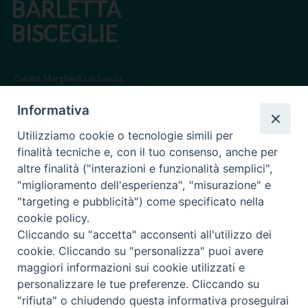
BARLETTA
BISCEGLIE
Corato, Margherita di Savoia,
San Ferdinando di Puglia, Trinitapoli
Informativa
Sede arcivescovile suffraganea di Bari-Bitonto
Utilizziamo cookie o tecnologie simili per
Regione ecclesiastica Puglia
finalità tecniche e, con il tuo consenso, anche per
altre finalità ("interazioni e funzionalità semplici",
Via Beltrani, 9
"miglioramento dell'esperienza", "misurazione" e
76125 Trani BT
"targeting e pubblicità") come specificato nella
Centralino Tel. 0883 494211
cookie policy.
Cliccando su "accetta" acconsenti all'utilizzo dei
Cancelleria Tel. 0883 494204
cookie. Cliccando su "personalizza" puoi avere
maggiori informazioni sui cookie utilizzati e
cancelleria@arcidiocesitrani.it
personalizzare le tue preferenze. Cliccando su
"rifiuta" o chiudendo questa informativa proseguirai
Copyright © Arcidiocesi di Trani Barletta Bisceglie