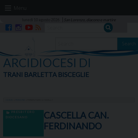
Skip
Menu
to
content
lunedì 10 agosto 2026
San Lorenzo, diacono e martire
Facebook
Instagram
YouTube
RSS
Search
ARCIDIOCESI DI
TRANI BARLETTA BISCEGLIE
HOME
»
PERSONE
»
FERDINANDO CASCELLA
PRESBITERO
CASCELLA CAN.
DIOCESANO
FERDINANDO