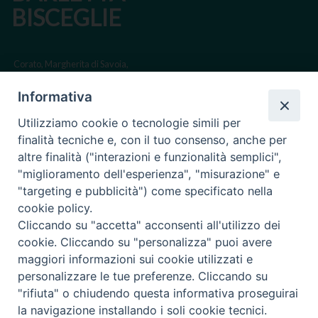
BISCEGLIE
Corato, Margherita di Savoia,
San Ferdinando di Puglia, Trinitapoli
Informativa
Sede arcivescovile suffraganea di Bari-Bitonto
Utilizziamo cookie o tecnologie simili per
Regione ecclesiastica Puglia
finalità tecniche e, con il tuo consenso, anche per
altre finalità ("interazioni e funzionalità semplici",
Via Beltrani, 9
"miglioramento dell'esperienza", "misurazione" e
76125 Trani BT
"targeting e pubblicità") come specificato nella
Centralino Tel. 0883 494211
cookie policy.
Cliccando su "accetta" acconsenti all'utilizzo dei
Cancelleria Tel. 0883 494204
cookie. Cliccando su "personalizza" puoi avere
maggiori informazioni sui cookie utilizzati e
cancelleria@arcidiocesitrani.it
personalizzare le tue preferenze. Cliccando su
"rifiuta" o chiudendo questa informativa proseguirai
Copyright © Arcidiocesi di Trani Barletta Bisceglie
Riproduzione dei contenuti solo con permesso. Tutti i diritti sono
la navigazione installando i soli cookie tecnici.