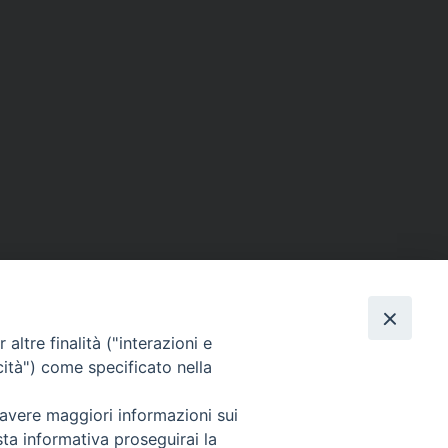
altre finalità ("interazioni e
cità") come specificato nella
Via Beltrani, 9
76125 Trani BT
 avere maggiori informazioni sui
Centralino Tel. 0883 494211
sta informativa proseguirai la