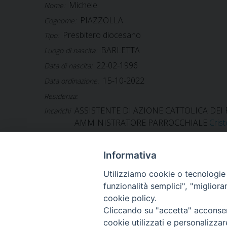
Michele
Nome:
PIAZZOLLA
Cognome:
Presbitero diocesano
Tipo:
BARLETTA
Luogo di nascita:
22-02-1996
Data di nascita:
15-10-2022
Data ordinazione:
Residenza:
ASSISTENTE DI AZIONE CATTOLICA DEI
Incarichi
AMMINISTRATORE PARROCCHIALE
Cris
Informativa
Utilizziamo cookie o tecnologie s
ARCIDIOCESI DI
funzionalità semplici", "miglior
TRANI
cookie policy.
Cliccando su "accetta" acconsent
BARLETTA
cookie utilizzati e personalizza