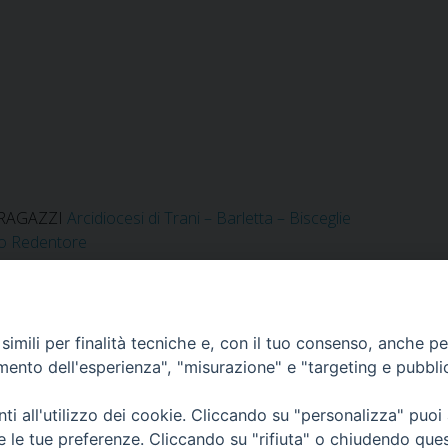
 RAGAZZI
Arcidiocesi di Trani – Barletta – Bisceglie
to Redentore
imili per finalità tecniche e, con il tuo consenso, anche per 
amento dell'esperienza", "misurazione" e "targeting e pubbli
Corato, Margherita di Savoia,
San Ferdinando di Puglia, Trinitapoli
i all'utilizzo dei cookie. Cliccando su "personalizza" puoi
Sede arcivescovile suffraganea di Bari-Bitonto
re le tue preferenze. Cliccando su "rifiuta" o chiudendo que