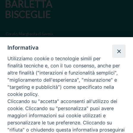
BARLETTA
BISCEGLIE
Corato, Margherita di Savoia,
San Ferdinando di Puglia, Trinitapoli
Informativa
Sede arcivescovile suffraganea di Bari-Bitonto
Utilizziamo cookie o tecnologie simili per
Regione ecclesiastica Puglia
finalità tecniche e, con il tuo consenso, anche per
altre finalità ("interazioni e funzionalità semplici",
Via Beltrani, 9
"miglioramento dell'esperienza", "misurazione" e
76125 Trani BT
"targeting e pubblicità") come specificato nella
Centralino Tel. 0883 494211
cookie policy.
Cliccando su "accetta" acconsenti all'utilizzo dei
Cancelleria Tel. 0883 494204
cookie. Cliccando su "personalizza" puoi avere
maggiori informazioni sui cookie utilizzati e
cancelleria@arcidiocesitrani.it
personalizzare le tue preferenze. Cliccando su
"rifiuta" o chiudendo questa informativa proseguirai
Copyright © Arcidiocesi di Trani Barletta Bisceglie