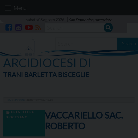
Skip
Menu
to
content
sabato 08 agosto 2026
San Domenico, sacerdote
Facebook
Instagram
YouTube
RSS
Search
ARCIDIOCESI DI
TRANI BARLETTA BISCEGLIE
HOME
»
PERSONE
»
ROBERTO VACCARIELLO
PRESBITERO
VACCARIELLO SAC.
DIOCESANO
ROBERTO