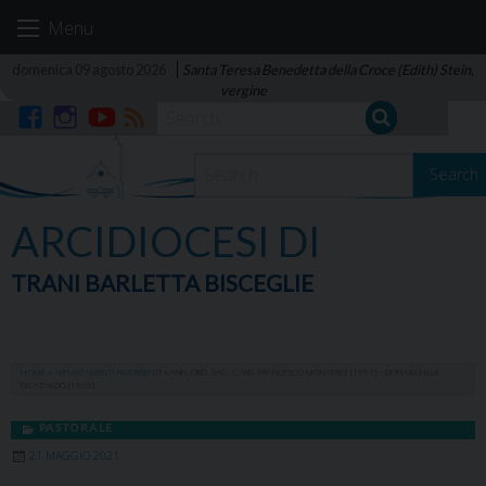
Skip
Menu
to
content
domenica 09 agosto 2026
Santa Teresa Benedetta della Croce (Edith) Stein,
vergine
Facebook
Instagram
YouTube
RSS
Search
ARCIDIOCESI DI
TRANI BARLETTA BISCEGLIE
HOME
»
APPUNTAMENTI RICORRENTI
»
ANN. ORD. SAC.: CARD. FRANCESCO MONTERISI (1957) – DON MICHELE
DICATALDO (1969).
PASTORALE
21 MAGGIO 2021