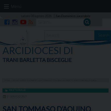
Skip
Menu
to
content
sabato 08 agosto 2026
San Domenico, sacerdote
Facebook
Instagram
YouTube
RSS
Search
ARCIDIOCESI DI
TRANI BARLETTA BISCEGLIE
HOME
»
APPUNTAMENTI RICORRENTI
»
SAN TOMMASO D’AQUINO, SACERDOTE E DOTTORE DELLA CHIESA
PASTORALE
21 MAGGIO 2021
SAN TOMMASO D’AQUINO,