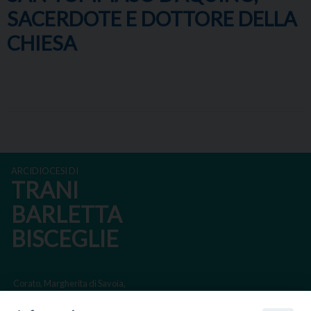
SACERDOTE E DOTTORE DELLA
CHIESA
ARCIDIOCESI DI
TRANI
BARLETTA
BISCEGLIE
Corato, Margherita di Savoia,
San Ferdinando di Puglia, Trinitapoli