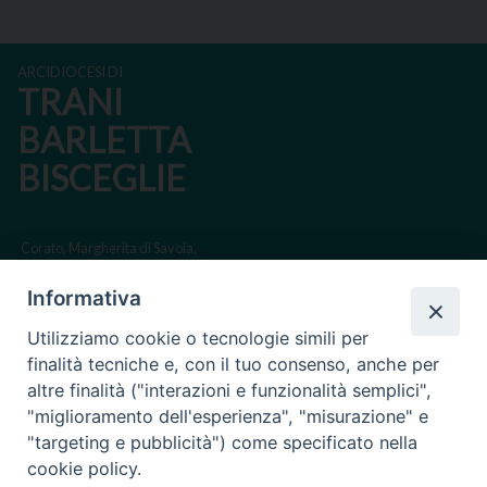
ARCIDIOCESI DI
TRANI
BARLETTA
BISCEGLIE
Corato, Margherita di Savoia,
San Ferdinando di Puglia, Trinitapoli
Informativa
Sede arcivescovile suffraganea di Bari-Bitonto
Utilizziamo cookie o tecnologie simili per
Regione ecclesiastica Puglia
finalità tecniche e, con il tuo consenso, anche per
altre finalità ("interazioni e funzionalità semplici",
Via Beltrani, 9
"miglioramento dell'esperienza", "misurazione" e
76125 Trani BT
"targeting e pubblicità") come specificato nella
Centralino Tel. 0883 494211
cookie policy.