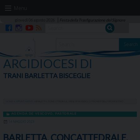
Skip
Menu
to
content
giovedì 06 agosto 2026
Festa della Trasfigurazione del Signore
Facebook
Instagram
YouTube
RSS
Search
ARCIDIOCESI DI
TRANI BARLETTA BISCEGLIE
HOME
»
APPUNTAMENTI
»
BARLETTA, CONCATTEDRALE, MESE DI MAGGIO, CATECHESI DELL’ARCIVESCOVO
AGENDA DE VESCOVO
,
PASTORALE
14 MAGGIO 2023
BARLETTA, CONCATTEDRALE,