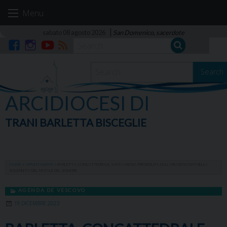
Skip
Menu
to
content
sabato 08 agosto 2026
San Domenico, sacerdote
Facebook
Instagram
YouTube
RSS
Search
ARCIDIOCESI DI
TRANI BARLETTA BISCEGLIE
HOME
»
APPUNTAMENTI
»
BARLETTA, CONCATTEDRALE, SANTA MESSA PRESIEDUTA DALL’ARCIVESCOVO NELLA
SOLENNITA’ DEL NATALE DEL SIGNORE
AGENDA DE VESCOVO
19 DICEMBRE 2023