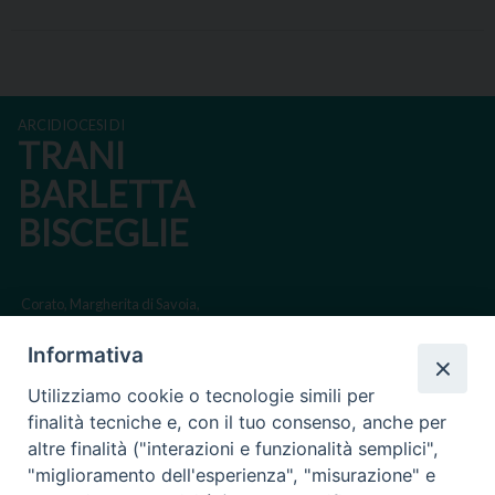
ARCIDIOCESI DI
TRANI
BARLETTA
BISCEGLIE
Corato, Margherita di Savoia,
San Ferdinando di Puglia, Trinitapoli
Informativa
Sede arcivescovile suffraganea di Bari-Bitonto
Utilizziamo cookie o tecnologie simili per
Regione ecclesiastica Puglia
finalità tecniche e, con il tuo consenso, anche per
altre finalità ("interazioni e funzionalità semplici",
Via Beltrani, 9
"miglioramento dell'esperienza", "misurazione" e
76125 Trani BT