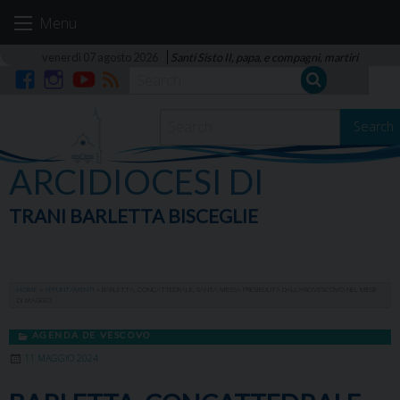
Skip
Menu
to
content
venerdì 07 agosto 2026
Santi Sisto II, papa, e compagni, martiri
Facebook
Instagram
YouTube
RSS
Search
ARCIDIOCESI DI
TRANI BARLETTA BISCEGLIE
HOME
»
APPUNTAMENTI
»
BARLETTA, CONCATTEDRALE, SANTA MESSA PRESIEDUTA DALL’ARCIVESCOVO NEL MESE
DI MAGGIO
AGENDA DE VESCOVO
11 MAGGIO 2024