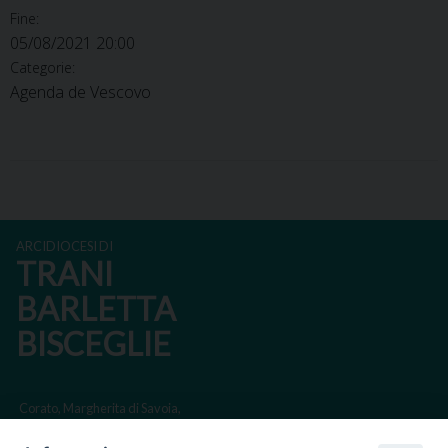
Fine:
05/08/2021 20:00
Categorie:
Agenda de Vescovo
ARCIDIOCESI DI
TRANI
BARLETTA
BISCEGLIE
Corato, Margherita di Savoia,
San Ferdinando di Puglia, Trinitapoli