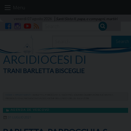
Skip
Menu
to
content
venerdì 07 agosto 2026
Santi Sisto II, papa, e compagni, martiri
Facebook
Instagram
YouTube
RSS
Search
ARCIDIOCESI DI
TRANI BARLETTA BISCEGLIE
HOME
»
APPUNTAMENTI
»
BARLETTA, PARROCCHIA S. AGOSTINO, SOLENNE CELEBRAZIONE EUCARISTICA
PRESIEDUTA DALL’ARCIVESCOVO IN OCCASIONE DELLA FESTA DEL SS. SALVATORE
AGENDA DE VESCOVO
31 LUGLIO 2021