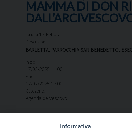
MAMMA DI DON RI
DALL’ARCIVESCOV
lunedì
17
Febbraio
Descrizione:
BARLETTA, PARROCCHIA SAN BENEDETTO, ESE
Inizio:
17/02/2025 11:00
Fine:
17/02/2025 12:00
Categorie:
Agenda de Vescovo
Informativa