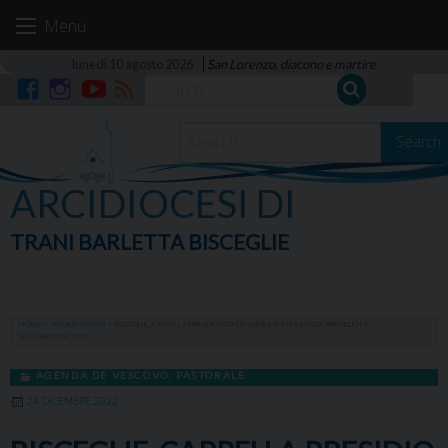
Skip
Menu
to
content
lunedì 10 agosto 2026
San Lorenzo, diacono e martire
Facebook
Instagram
YouTube
RSS
Search
ARCIDIOCESI DI
TRANI BARLETTA BISCEGLIE
HOME
»
APPUNTAMENTI
»
BISCEGLIE, CAPPELLA PRESIDIO OSPEDALIERO, SANTA MESSA PRESIEDUTA
DALL’ARCIVESCOVO
AGENDA DE VESCOVO
,
PASTORALE
24 DICEMBRE 2022