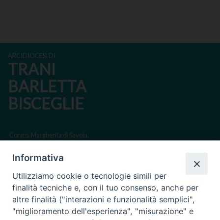
ARCIDIOCESI DI
TRANI
BARLETTA
BISCEGLIE
Corato, Margherita di Savoia,
San Ferdinando di Puglia, Trinitapoli
Informativa
Sede arcivescovile suffraganea di Bari-Bitonto
Utilizziamo cookie o tecnologie simili per
Regione ecclesiastica Puglia
finalità tecniche e, con il tuo consenso, anche per
altre finalità ("interazioni e funzionalità semplici",
Via Beltrani, 9
"miglioramento dell'esperienza", "misurazione" e
76125 Trani BT