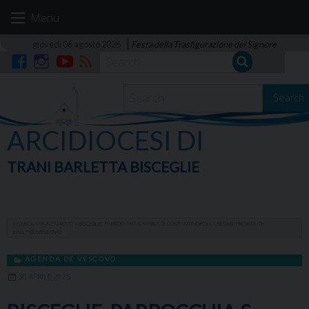
Skip
Menu
to
content
giovedì 06 agosto 2026
Festa della Trasfigurazione del Signore
Facebook
Instagram
YouTube
RSS
Search
ARCIDIOCESI DI
TRANI BARLETTA BISCEGLIE
HOME
»
APPUNTAMENTI
»
BISCEGLIE, PARROCCHIA S. MARIA DI COSTANTINOPOLI, CRESIME PRESIEDUTE
DALL’ARCIVESCOVO
AGENDA DE VESCOVO
30 APRILE 2025