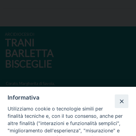
ARCIDIOCESI DI
TRANI
BARLETTA
BISCEGLIE
Corato, Margherita di Savoia,
San Ferdinando di Puglia, Trinitapoli
Informativa
Sede arcivescovile suffraganea di Bari-Bitonto
Utilizziamo cookie o tecnologie simili per
Regione ecclesiastica Puglia
finalità tecniche e, con il tuo consenso, anche per
altre finalità ("interazioni e funzionalità semplici",
Via Beltrani, 9
"miglioramento dell'esperienza", "misurazione" e
76125 Trani BT