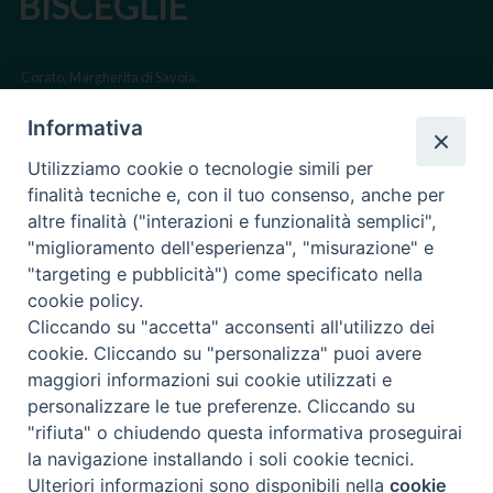
BISCEGLIE
Corato, Margherita di Savoia,
San Ferdinando di Puglia, Trinitapoli
Informativa
Sede arcivescovile suffraganea di Bari-Bitonto
Utilizziamo cookie o tecnologie simili per
Regione ecclesiastica Puglia
finalità tecniche e, con il tuo consenso, anche per
altre finalità ("interazioni e funzionalità semplici",
Via Beltrani, 9
"miglioramento dell'esperienza", "misurazione" e
76125 Trani BT
"targeting e pubblicità") come specificato nella
Centralino Tel. 0883 494211
cookie policy.
Cliccando su "accetta" acconsenti all'utilizzo dei
Cancelleria Tel. 0883 494204
cookie. Cliccando su "personalizza" puoi avere
maggiori informazioni sui cookie utilizzati e
cancelleria@arcidiocesitrani.it
personalizzare le tue preferenze. Cliccando su
"rifiuta" o chiudendo questa informativa proseguirai
Copyright © Arcidiocesi di Trani Barletta Bisceglie
Riproduzione dei contenuti solo con permesso. Tutti i diritti sono
la navigazione installando i soli cookie tecnici.
riservati -
Informativa sulla Privacy
Ulteriori informazioni sono disponibili nella
cookie