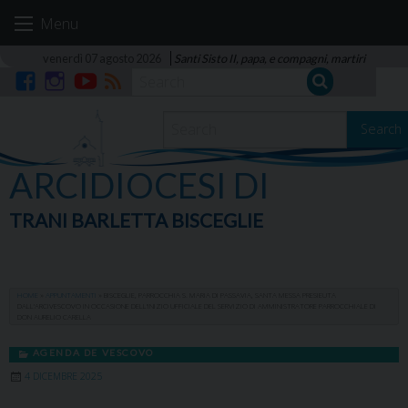
Skip
Menu
to
content
venerdì 07 agosto 2026
Santi Sisto II, papa, e compagni, martiri
Facebook
Instagram
YouTube
RSS
Search
ARCIDIOCESI DI
TRANI BARLETTA BISCEGLIE
HOME
»
APPUNTAMENTI
»
BISCEGLIE, PARROCCHIA S. MARIA DI PASSAVIA, SANTA MESSA PRESIEUTA
DALL’ARCIVESCOVO IN OCCASIONE DELL’INIZIO UFFICIALE DEL SERVIZIO DI AMMINISTRATORE PARROCCHIALE DI
DON AURELIO CARELLA
AGENDA DE VESCOVO
4 DICEMBRE 2025