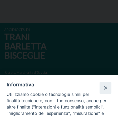
ARCIDIOCESI DI
TRANI
BARLETTA
BISCEGLIE
Corato, Margherita di Savoia,
San Ferdinando di Puglia, Trinitapoli
Informativa
Sede arcivescovile suffraganea di Bari-Bitonto
Utilizziamo cookie o tecnologie simili per
Regione ecclesiastica Puglia
finalità tecniche e, con il tuo consenso, anche per
altre finalità ("interazioni e funzionalità semplici",
Via Beltrani, 9
"miglioramento dell'esperienza", "misurazione" e
76125 Trani BT