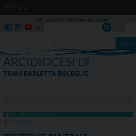
Skip
Menu
to
content
sabato 08 agosto 2026
San Domenico, sacerdote
Facebook
Instagram
YouTube
RSS
Search
ARCIDIOCESI DI
TRANI BARLETTA BISCEGLIE
HOME
»
APPUNTAMENTI
»
BISCEGLIE, PIAZZALE UNIVERSO SALUTE, L’ARCIVESCOVO PARTECIPA AL PREMIO DON UVA
2025
AGENDA DE VESCOVO
27 GIUGNO 2025