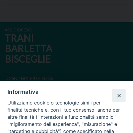
ARCIDIOCESI DI
TRANI
BARLETTA
BISCEGLIE
Corato, Margherita di Savoia,
San Ferdinando di Puglia, Trinitapoli
Informativa
Sede arcivescovile suffraganea di Bari-Bitonto
Utilizziamo cookie o tecnologie simili per
Regione ecclesiastica Puglia
finalità tecniche e, con il tuo consenso, anche per
altre finalità ("interazioni e funzionalità semplici",
Via Beltrani, 9
"miglioramento dell'esperienza", "misurazione" e
76125 Trani BT
"targeting e pubblicità") come specificato nella