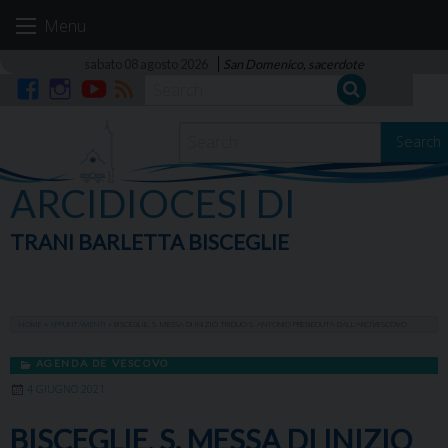
Skip
Menu
to
content
sabato 08 agosto 2026
San Domenico, sacerdote
Facebook
Instagram
YouTube
RSS
Search
ARCIDIOCESI DI
TRANI BARLETTA BISCEGLIE
HOME
»
APPUNTAMENTI
»
BISCEGLIE, S. MESSA DI INIZIO TRIDUO S. ANTONIO PRESIEDUTA DALL’ARCIVESCOVO
AGENDA DE VESCOVO
4 GIUGNO 2021
BISCEGLIE, S. MESSA DI INIZIO