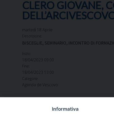
CLERO GIOVANE, C
DELL’ARCIVESCOV
martedì
18
Aprile
Descrizione:
BISCEGLIE, SEMINARIO, INCONTRO DI FORMAZI
Inizio:
18/04/2023 09:00
Fine:
18/04/2023 13:00
Categorie:
Agenda de Vescovo
Informativa